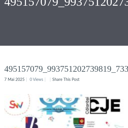
495157079_9937512027
495157079_993751202739819_73
7 Mai 2025
0 Views
Share This Post