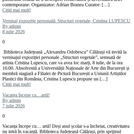
contemporane. Organizator: Adrian Branea Curator: […]
Cititi mai mult!
Vernisaj expoziție personală: Structuri vegetale, Cristina LUPESCU
By admin
8 iulie 2026
0
Biblioteca Județeană „Alexandru Odobescu” Călărași vă invită la
vernisajul expoziției personale „Structuri vegetale”, semnată de
artista Cristina Lupescu, care va avea loc marți, 8 iulie, de la ora
16:00. Absolventă a Universității Naționale de Arte din București și
membră stagiară a Filialei de Pictură București a Uniunii Artiștilor
Plastici din România, Cristina Lupescu propune un […]
Cititi mai mult!
Vacanța începe cu…artă!
By admin
7 iulie 2026
0
Vacanța începe cu… artă! Deși anul școlar s-a încheiat, creativitatea
nu intră în vacanță. Biblioteca Județeană Călărași, prin sprijinul