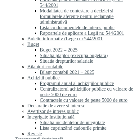
544/2001
Modalitatea de contestare a deciziei și
formularele aferente pentru reclamație
administrativă
Lista cu documentele de interes public
Rapoartele de aplicare a Legii nr. 544/2001
Buletin informativ (Legea nr.544/2001
Buget
Buget 2022 – 2025
Situația plăților (execuția bugetară)
Situatia drepturilor salariale
Bilanțuri contabile
Bilanț contabil 2021 – 2025
Achiziții publice
Programul anual al achizițiilor publice
Centralizatorul achizițiilor publice cu valoare de
peste 5000 de euro
Contractele cu valoare de peste 5000 de euro
Declarație de avere și interese
Avertizor de interes public
Integrigate Instituțională
Situația incidentelor de integritate
Lista cuprinzând cadourile primite
Reviste