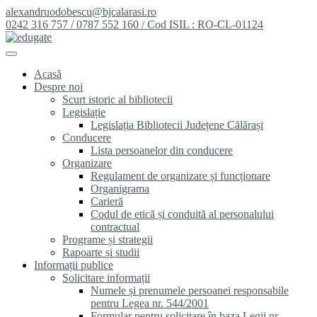
alexandruodobescu@bjcalarasi.ro
0242 316 757 / 0787 552 160 / Cod ISIL : RO-CL-01124
Acasă
Despre noi
Scurt istoric al bibliotecii
Legislație
Legislația Bibliotecii Județene Călărași
Conducere
Lista persoanelor din conducere
Organizare
Regulament de organizare și funcționare
Organigrama
Carieră
Codul de etică și conduită al personalului
contractual
Programe și strategii
Rapoarte și studii
Informații publice
Solicitare informații
Numele și prenumele persoanei responsabile
pentru Legea nr. 544/2001
Formular pentru solicitare în baza Legii nr.