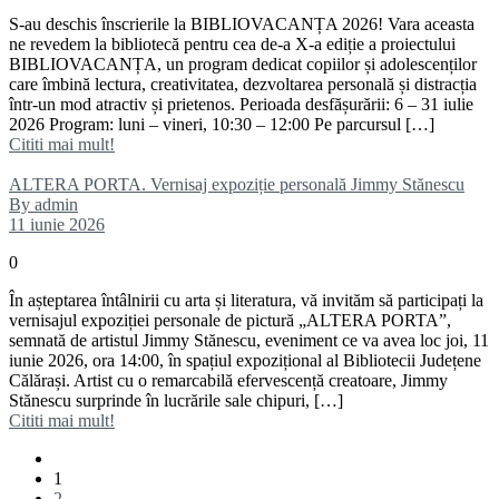
S-au deschis înscrierile la BIBLIOVACANȚA 2026! Vara aceasta
ne revedem la bibliotecă pentru cea de-a X-a ediție a proiectului
BIBLIOVACANȚA, un program dedicat copiilor și adolescenților
care îmbină lectura, creativitatea, dezvoltarea personală și distracția
într-un mod atractiv și prietenos. Perioada desfășurării: 6 – 31 iulie
2026 Program: luni – vineri, 10:30 – 12:00 Pe parcursul […]
Cititi mai mult!
ALTERA PORTA. Vernisaj expoziție personală Jimmy Stănescu
By admin
11 iunie 2026
0
În așteptarea întâlnirii cu arta și literatura, vă invităm să participați la
vernisajul expoziției personale de pictură „ALTERA PORTA”,
semnată de artistul Jimmy Stănescu, eveniment ce va avea loc joi, 11
iunie 2026, ora 14:00, în spațiul expozițional al Bibliotecii Județene
Călărași. Artist cu o remarcabilă efervescență creatoare, Jimmy
Stănescu surprinde în lucrările sale chipuri, […]
Cititi mai mult!
1
2