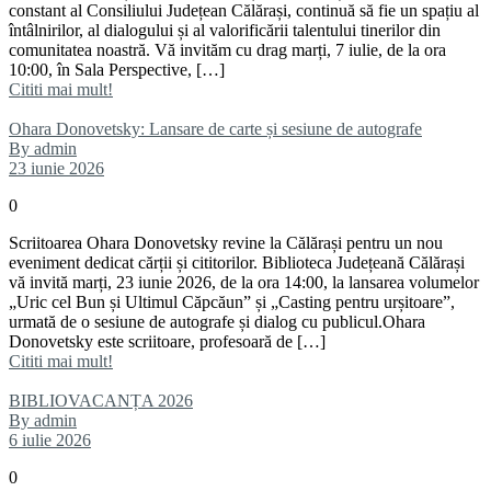
constant al Consiliului Județean Călărași, continuă să fie un spațiu al
întâlnirilor, al dialogului și al valorificării talentului tinerilor din
comunitatea noastră. Vă invităm cu drag marți, 7 iulie, de la ora
10:00, în Sala Perspective, […]
Cititi mai mult!
Ohara Donovetsky: Lansare de carte și sesiune de autografe
By admin
23 iunie 2026
0
Scriitoarea Ohara Donovetsky revine la Călărași pentru un nou
eveniment dedicat cărții și cititorilor. Biblioteca Județeană Călărași
vă invită marți, 23 iunie 2026, de la ora 14:00, la lansarea volumelor
„Uric cel Bun și Ultimul Căpcăun” și „Casting pentru urșitoare”,
urmată de o sesiune de autografe și dialog cu publicul.Ohara
Donovetsky este scriitoare, profesoară de […]
Cititi mai mult!
BIBLIOVACANȚA 2026
By admin
6 iulie 2026
0