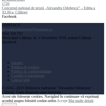
1720
Concursul național de proză „Alexandru Odobescu” – Ediția a
XLIII-a, Călărași
Facebook
CONTACT
alexandruodobescu@bjcalarasi.ro
0242 316 757
Municipiul Călărași, str. 1 Decembrie 1918, județul Călărași
Facebook
Intranet
Politica de cookies
Politica de confidentialitate
Conditii si regulament
Linkuri utile
© 2016 - 2025 Biblioteca Județeană "Alexandru Odobescu"
Călărași. Toate drepturile sunt rezervate.
Acest site folosește cookies. Navigând în continuare vă exprimați
acordul asupra folosirii cookie-urilor.
Accept
Mai multe detalii