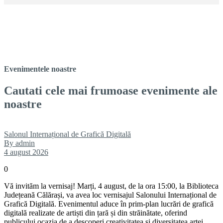
Evenimentele noastre
Cautati cele mai frumoase evenimente ale
noastre
Salonul Internațional de Grafică Digitală
By admin
4 august 2026
0
Vă invităm la vernisaj! Marți, 4 august, de la ora 15:00, la Biblioteca
Județeană Călărași, va avea loc vernisajul Salonului Internațional de
Grafică Digitală. Evenimentul aduce în prim-plan lucrări de grafică
digitală realizate de artiști din țară și din străinătate, oferind
publicului ocazia de a descoperi creativitatea și diversitatea artei