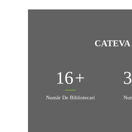
Adrian Branea Curator: […]
CATEVA
16
Număr De Bibliotecari
Num