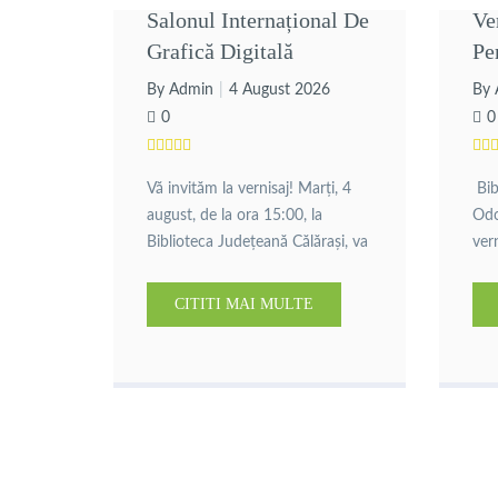
Salonul Internațional De
Ve
Grafică Digitală
Pe
Ve
By Admin
4 August 2026
By 
L
0
0
Vă invităm la vernisaj! Marți, 4
Bib
august, de la ora 15:00, la
Odo
Biblioteca Județeană Călărași, va
vern
avea loc vernisajul Salonului
„St
Internațional de Grafică Digitală.
art
CITITI MAI MULTE
Evenimentul aduce în prim-plan
avea
lucrări de grafică digitală
16:
realizate de artiști din țară și din
Naț
străinătate, oferind publicului
și m
ocazia de a descoperi
Pic
creativitatea și diversitatea artei
Arti
contemporane. Organizator:
Cri