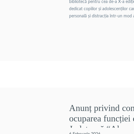
bibliotecă pentru cea de-a X-a edi
dedicat copiilor și adolescenților ca
personală și distracția într-un mod 
iulie 2026 Program: luni – vineri, 
Anunț privind con
ocuparea funcției
Județeană “Alexa