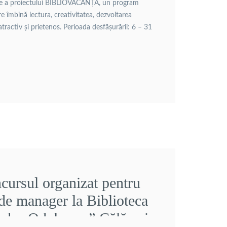
ție a proiectului BIBLIOVACANȚA, un program
re îmbină lectura, creativitatea, dezvoltarea
atractiv și prietenos. Perioada desfășurării: 6 – 31
10:30 – 12:00 Pe parcursul […]
cursul organizat pentru
 de manager la Biblioteca
ndru Odobescu” Călărași