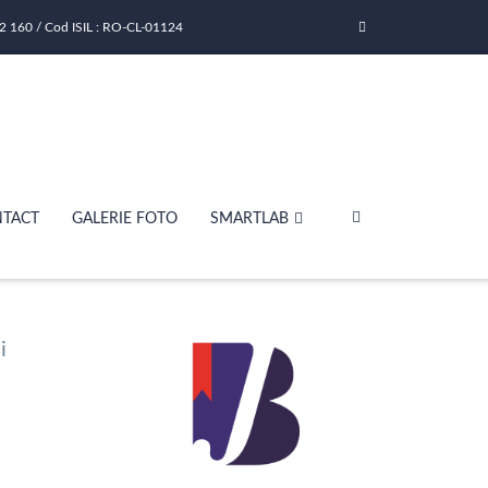
2 160 / Cod ISIL : RO-CL-01124
TACT
GALERIE FOTO
SMARTLAB
i