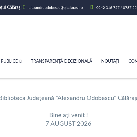
ețul Călărași
alexandruodobescu@bjcalarasi.ro
0242 316 757 / 0787 55
 PUBLICE
TRANSPARENȚĂ DECIZIONALĂ
NOUTĂȚI
CON
Biblioteca Județeană "Alexandru Odobescu" Călăraș
Bine ați venit !
7 AUGUST 2026