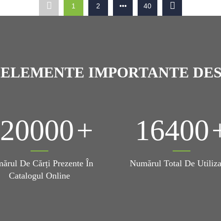
1
2
•••
40
 ELEMENTE IMPORTANTE DES
320000
16400
ărul De Cărți Prezente În
Numărul Total De Utiliza
Catalogul Online