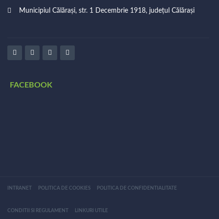
Municipiul Călărași, str. 1 Decembrie 1918, județul Călărași
FACEBOOK
INTRANET
POLITICA DE COOKIES
POLITICA DE CONFIDENTIALITATE
CONDITII SI REGULAMENT
LINKURI UTILE