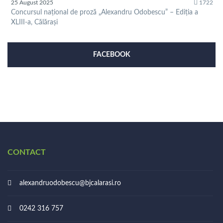
25 August 2025
1722
Concursul național de proză „Alexandru Odobescu” – Ediția a
XLIII-a, Călărași
FACEBOOK
CONTACT
alexandruodobescu@bjcalarasi.ro
0242 316 757