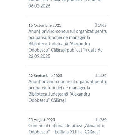
Odobescu” Călărași publicat în data de
06.02.2026
16 Octombrie 2025
1062
Anunț privind concursul organizat pentru
ocuparea funcției de manager la
Biblioteca Județeană “Alexandru
Odobescu” Călărași publicat în data de
22.09.2025
22 Septembrie 2025
1137
Anunț privind concursul organizat pentru
ocuparea funcției de manager la
Biblioteca Județeană “Alexandru
Odobescu” Călărași
25 August 2025
1730
Concursul național de proză „Alexandru
Odobescu” – Ediția a XLIII-a, Călărași