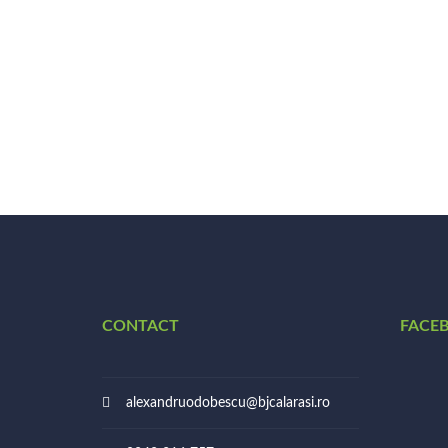
CONTACT
FACE
alexandruodobescu@bjcalarasi.ro