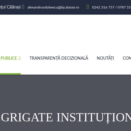
ețul Călărași
alexandruodobescu@bjcalarasi.ro
0242 316 757 / 0787 55
 PUBLICE
TRANSPARENȚĂ DECIZIONALĂ
NOUTĂȚI
CON
EGRIGATE INSTITUȚIO