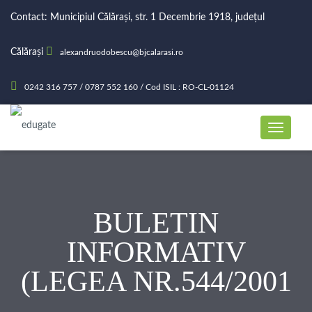
Contact: Municipiul Călărași, str. 1 Decembrie 1918, județul
Călărași
alexandruodobescu@bjcalarasi.ro
0242 316 757 / 0787 552 160 / Cod ISIL : RO-CL-01124
BULETIN
INFORMATIV
(LEGEA NR.544/2001