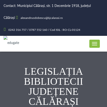
Contact: Municipiul Călărași, str. 1 Decembrie 1918, județul
Călărași
alexandruodobescu@bjcalarasi.ro
0242 316 757 / 0787 552 160 / Cod ISIL : RO-CL-01124
LEGISLAȚIA
BIBLIOTECII
JUDEȚENE
CĂLĂRAȘI