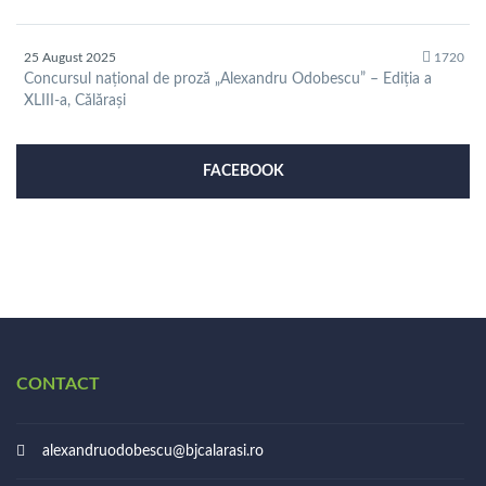
25 August 2025
1720
Concursul național de proză „Alexandru Odobescu” – Ediția a
XLIII-a, Călărași
FACEBOOK
CONTACT
alexandruodobescu@bjcalarasi.ro