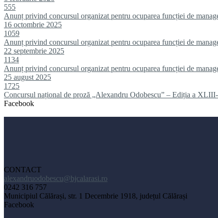
555
Anunț privind concursul organizat pentru ocuparea funcției de manag
16 octombrie 2025
1059
Anunț privind concursul organizat pentru ocuparea funcției de manag
22 septembrie 2025
1134
Anunț privind concursul organizat pentru ocuparea funcției de manag
25 august 2025
1725
Concursul național de proză „Alexandru Odobescu” – Ediția a XLIII-
Facebook
CONTACT
alexandruodobescu@bjcalarasi.ro
0242 316 757
Municipiul Călărași, str. 1 Decembrie 1918, județul Călărași
Facebook