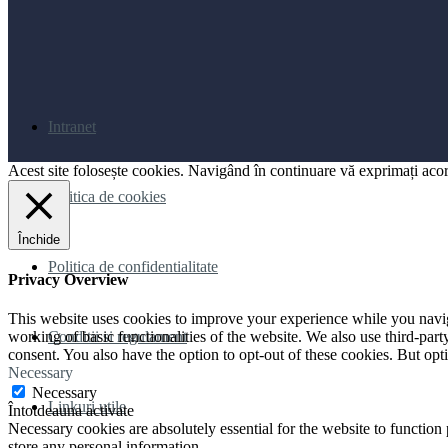
Intranet
Acest site folosește cookies. Navigând în continuare vă exprimați acord
Politica de cookies
Închide
Politica de confidentialitate
Privacy Overview
This website uses cookies to improve your experience while you navigat
Conditii si regulament
working of basic functionalities of the website. We also use third-pa
consent. You also have the option to opt-out of these cookies. But op
Necessary
Necessary
Linkuri utile
Întotdeauna activate
Necessary cookies are absolutely essential for the website to function 
store any personal information.