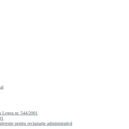
al
u Legea nr. 544/2001
01
aferente pentru reclamație administrativă