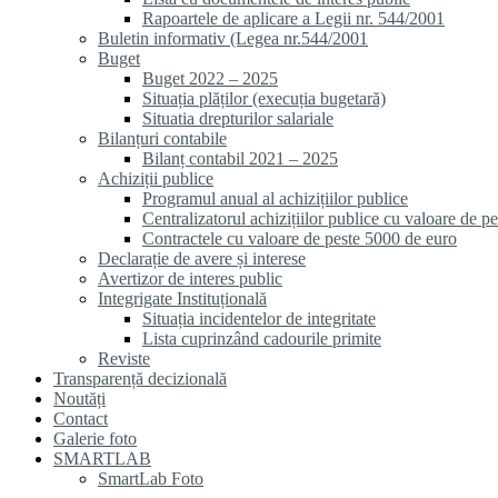
Rapoartele de aplicare a Legii nr. 544/2001
Buletin informativ (Legea nr.544/2001
Buget
Buget 2022 – 2025
Situația plăților (execuția bugetară)
Situatia drepturilor salariale
Bilanțuri contabile
Bilanț contabil 2021 – 2025
Achiziții publice
Programul anual al achizițiilor publice
Centralizatorul achizițiilor publice cu valoare de p
Contractele cu valoare de peste 5000 de euro
Declarație de avere și interese
Avertizor de interes public
Integrigate Instituțională
Situația incidentelor de integritate
Lista cuprinzând cadourile primite
Reviste
Transparență decizională
Noutăți
Contact
Galerie foto
SMARTLAB
SmartLab Foto