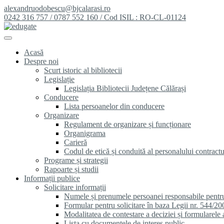
alexandruodobescu@bjcalarasi.ro
0242 316 757 / 0787 552 160 / Cod ISIL : RO-CL-01124
Acasă
Despre noi
Scurt istoric al bibliotecii
Legislație
Legislația Bibliotecii Județene Călărași
Conducere
Lista persoanelor din conducere
Organizare
Regulament de organizare și funcționare
Organigrama
Carieră
Codul de etică și conduită al personalului contractu
Programe și strategii
Rapoarte și studii
Informații publice
Solicitare informații
Numele și prenumele persoanei responsabile pentr
Formular pentru solicitare în baza Legii nr. 544/20
Modalitatea de contestare a deciziei și formularele 
Lista cu documentele de interes public