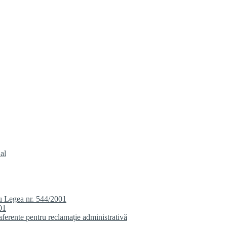
al
u Legea nr. 544/2001
01
aferente pentru reclamație administrativă