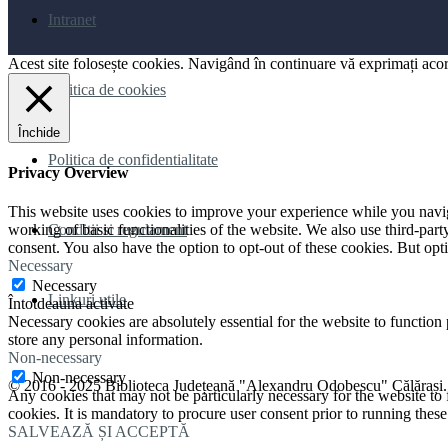
Intranet
Acest site folosește cookies. Navigând în continuare vă exprimați acord
Politica de cookies
Închide
Politica de confidentialitate
Privacy Overview
This website uses cookies to improve your experience while you navigat
Conditii si regulament
working of basic functionalities of the website. We also use third-pa
consent. You also have the option to opt-out of these cookies. But op
Necessary
Necessary
Linkuri utile
Întotdeauna activate
Necessary cookies are absolutely essential for the website to function 
store any personal information.
Non-necessary
Non-necessary
© 2016 - 2025 Biblioteca Județeană "Alexandru Odobescu" Călărași. T
Any cookies that may not be particularly necessary for the website to 
cookies. It is mandatory to procure user consent prior to running thes
SALVEAZĂ ȘI ACCEPTĂ