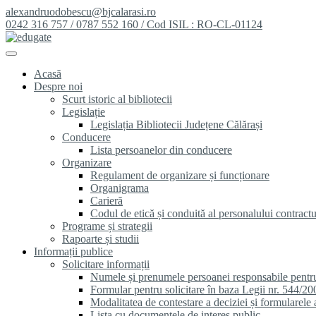
alexandruodobescu@bjcalarasi.ro
0242 316 757 / 0787 552 160 / Cod ISIL : RO-CL-01124
Acasă
Despre noi
Scurt istoric al bibliotecii
Legislație
Legislația Bibliotecii Județene Călărași
Conducere
Lista persoanelor din conducere
Organizare
Regulament de organizare și funcționare
Organigrama
Carieră
Codul de etică și conduită al personalului contractu
Programe și strategii
Rapoarte și studii
Informații publice
Solicitare informații
Numele și prenumele persoanei responsabile pentr
Formular pentru solicitare în baza Legii nr. 544/20
Modalitatea de contestare a deciziei și formularele 
Lista cu documentele de interes public