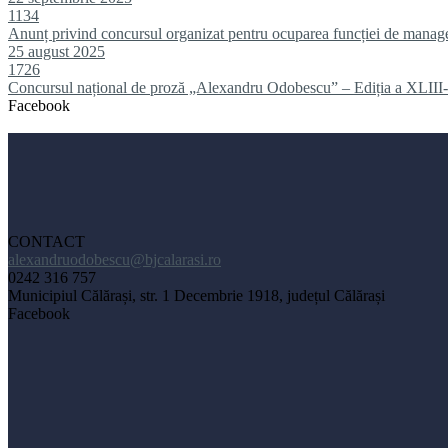
1134
Anunț privind concursul organizat pentru ocuparea funcției de manag
25 august 2025
1726
Concursul național de proză „Alexandru Odobescu” – Ediția a XLIII-
Facebook
CONTACT
alexandruodobescu@bjcalarasi.ro
0242 316 757
Municipiul Călărași, str. 1 Decembrie 1918, județul Călărași
Facebook