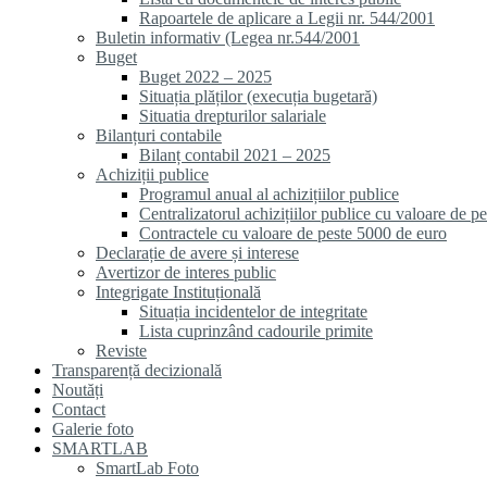
Rapoartele de aplicare a Legii nr. 544/2001
Buletin informativ (Legea nr.544/2001
Buget
Buget 2022 – 2025
Situația plăților (execuția bugetară)
Situatia drepturilor salariale
Bilanțuri contabile
Bilanț contabil 2021 – 2025
Achiziții publice
Programul anual al achizițiilor publice
Centralizatorul achizițiilor publice cu valoare de p
Contractele cu valoare de peste 5000 de euro
Declarație de avere și interese
Avertizor de interes public
Integrigate Instituțională
Situația incidentelor de integritate
Lista cuprinzând cadourile primite
Reviste
Transparență decizională
Noutăți
Contact
Galerie foto
SMARTLAB
SmartLab Foto