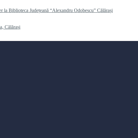
er la Biblioteca Județeană “Alexandru Odobescu” Călărași
a, Călărași