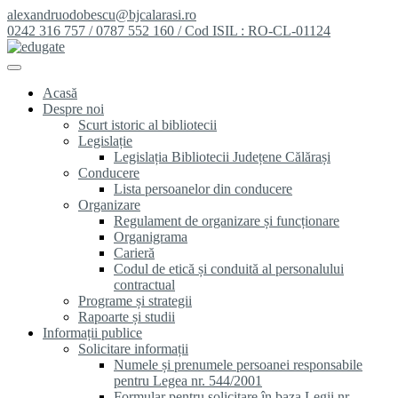
alexandruodobescu@bjcalarasi.ro
0242 316 757 / 0787 552 160 / Cod ISIL : RO-CL-01124
Acasă
Despre noi
Scurt istoric al bibliotecii
Legislație
Legislația Bibliotecii Județene Călărași
Conducere
Lista persoanelor din conducere
Organizare
Regulament de organizare și funcționare
Organigrama
Carieră
Codul de etică și conduită al personalului
contractual
Programe și strategii
Rapoarte și studii
Informații publice
Solicitare informații
Numele și prenumele persoanei responsabile
pentru Legea nr. 544/2001
Formular pentru solicitare în baza Legii nr.