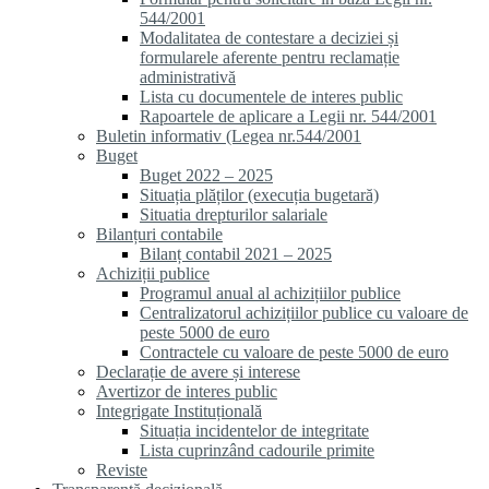
544/2001
Modalitatea de contestare a deciziei și
formularele aferente pentru reclamație
administrativă
Lista cu documentele de interes public
Rapoartele de aplicare a Legii nr. 544/2001
Buletin informativ (Legea nr.544/2001
Buget
Buget 2022 – 2025
Situația plăților (execuția bugetară)
Situatia drepturilor salariale
Bilanțuri contabile
Bilanț contabil 2021 – 2025
Achiziții publice
Programul anual al achizițiilor publice
Centralizatorul achizițiilor publice cu valoare de
peste 5000 de euro
Contractele cu valoare de peste 5000 de euro
Declarație de avere și interese
Avertizor de interes public
Integrigate Instituțională
Situația incidentelor de integritate
Lista cuprinzând cadourile primite
Reviste