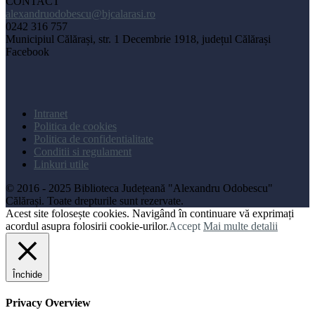
CONTACT
alexandruodobescu@bjcalarasi.ro
0242 316 757
Municipiul Călărași, str. 1 Decembrie 1918, județul Călărași
Facebook
Intranet
Politica de cookies
Politica de confidentialitate
Conditii si regulament
Linkuri utile
© 2016 - 2025 Biblioteca Județeană "Alexandru Odobescu"
Călărași. Toate drepturile sunt rezervate.
Acest site folosește cookies. Navigând în continuare vă exprimați
acordul asupra folosirii cookie-urilor.
Accept
Mai multe detalii
Închide
Privacy Overview