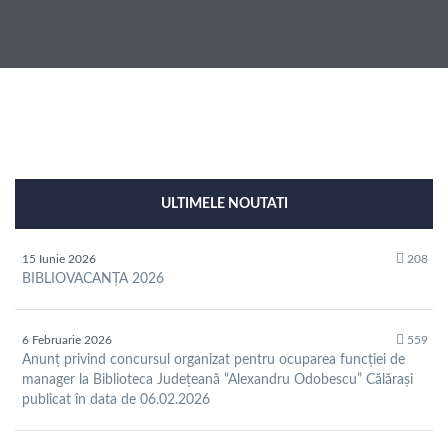
ULTIMELE NOUTATI
15 Iunie 2026
208
BIBLIOVACANȚA 2026
6 Februarie 2026
559
Anunț privind concursul organizat pentru ocuparea funcției de
manager la Biblioteca Județeană “Alexandru Odobescu” Călărași
publicat în data de 06.02.2026