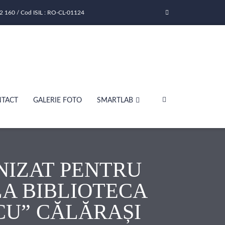
2 160 / Cod ISIL : RO-CL-01124
TACT
GALERIE FOTO
SMARTLAB
NIZAT PENTRU
A BIBLIOTECA
U” CĂLĂRAȘI