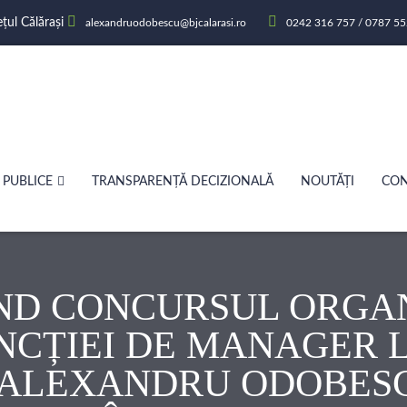
ețul Călărași
alexandruodobescu@bjcalarasi.ro
0242 316 757 / 0787 55
 PUBLICE
TRANSPARENȚĂ DECIZIONALĂ
NOUTĂȚI
CON
ND CONCURSUL ORGA
NCȚIEI DE MANAGER L
“ALEXANDRU ODOBESC