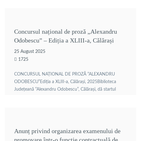
Concursul național de proză „Alexandru
Odobescu” – Ediția a XLIII-a, Călărași
25 August 2025
1725
CONCURSUL NAŢIONAL DE PROZĂ “ALEXANDRU
ODOBESCU”Ediţia a XLIII-a, Călăraşi, 2025Biblioteca
Judeţeană “Alexandru Odobescu”, Călăraşi, dă startul
înscrierilor la Concursul Naţional de Proză “ALEXANDRU
ODOBESCU”.Concursul, ajuns la cea de-a XLIII-a ediție, se
adresează tuturor creatorilor, adulți, nemembri ai Uniunii
Scriitorilor şi are drept scop stimularea creaţiei originale şi
afirmare a unor nume noi în sfera preocupărilor […]
Anunț privind organizarea examenului de
promovare într-o funcție contractuală de