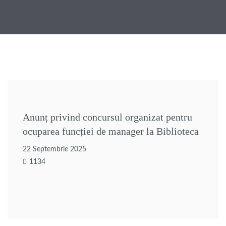
Anunț privind concursul organizat pentru
ocuparea funcției de manager la Biblioteca
Județeană “Alexandru Odobescu” Călărași
22 Septembrie 2025
1134