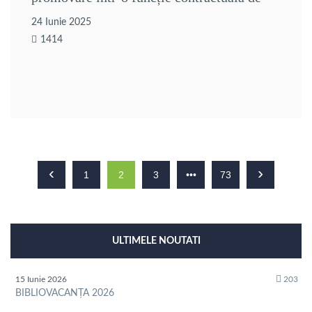
execuție din cadrul – Compartimentului
24 Iunie 2025
Resurse Umane și din cadrul
1414
Compartimentului Financiar Contabil
‹
›
1
2
3
•••
73
ULTIMELE NOUTATI
15 Iunie 2026
203
BIBLIOVACANȚA 2026