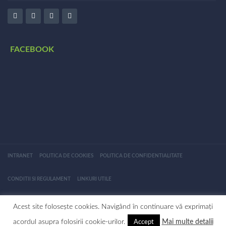
FACEBOOK
INTRANET
POLITICA DE COOKIES
POLITICA DE CONFIDENTIALITATE
CONDITII SI REGULAMENT
LINKURI UTILE
© 2016 - 2025 Biblioteca Județeană "Alexandru Odobescu" Călărași. Toate
Acest site folosește cookies. Navigând în continuare vă exprimați
acordul asupra folosirii cookie-urilor.
Mai multe detalii
Accept
drepturile sunt rezervate.