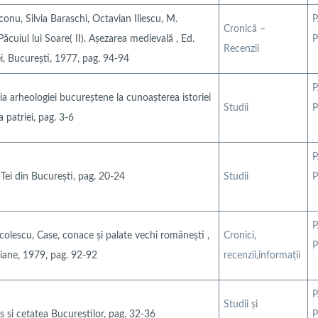
conu, Silvia Baraschi, Octavian Iliescu, M.
P
Cronică –
ăcuiul lui Soare( II). Așezarea medievală , Ed.
P
Recenzii
, București, 1977, pag. 94-94
P
ia arheologiei bucureștene la cunoașterea istoriei
Studii
P
 a patriei, pag. 3-6
P
Tei din București, pag. 20-24
Studii
P
P
colescu, Case, conace și palate vechi românești ,
Cronici,
P
iane, 1979, pag. 92-92
recenzii,informaţii
P
Studii şi
ș și cetatea Bucureștilor, pag. 32-36
P