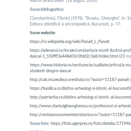
Martiri Brâncoveni” (16 august 2014).
Surse bibliografice
:
C[onstantiniu], F[lorin] (1978), ”Buzatu, Gheorghe”, în: Ș
Editura științifică și enciclopedică, București, p. 77.
Surse website
:
https://ro.wikipedia.org/wiki/Panait_I._Panait
https://adevarul.ro/locale/constanta/a-murit-ilustrul-pro
dascal-1_550fff3a448e03c0fdd2c3a8/index.html (23
mar
https://www.historia.ro/sectiune/actualitate/articol/a-mu
studenti-despre-dascal
http://cab.muzeulbucurestiului.ro/?autor=11187-panait-p
https://basilica.ro/distins-arheolog-si-istoric-al-bucures
http://patriarhia.ro/distins-arheolog-si-istoric-al-bucur
http://www.sfantulgheorghenou.ro/profesorul-si-arheolo
http://revistamonumenteloristorice.ro/?autor=11187-pan
Sursa foto
:
https://foto.agerpres.ro/foto/detaliu/171946