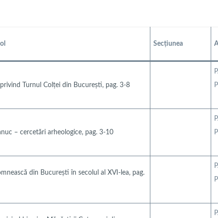
col
Secțiunea
A
P
 privind Turnul Colței din București, pag. 3-8
P
P
uc – cercetări arheologice, pag. 3-10
P
P
mnească din București în secolul al XVI-lea, pag.
P
P