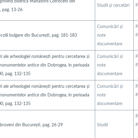
 privind biserica Mănăstirii Cotroceni din
Studii şi cercetări
P
, pag. 13-26
Comunicări şi
P
Școlii bulgare din București, pag. 181-183
note
P
documentare
i ale arheologiei românești pentru cercetarea și
Comunicări şi
P
monumentelor antice din Dobrogea, în perioada
note
P
0, pag. 132-135
documentare
i ale arheologiei românești pentru cercetarea și
Comunicări şi
P
monumentelor antice din Dobrogea, în perioada
note
P
0, pag. 132-135
documentare
P
roveni din București, pag. 26-29
Studii
P