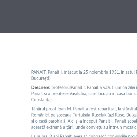
PANAIT, Panait I. (născut la 25 noiembrie 1931, în satul 
București)
Descriere:
profesorulPanait I. Panait a văzut lumina zilei
Panait şi a preotesei Vasilichia, care locuiau în casa bun
Constanța).
Tânărul preot Ioan M. Panait a fost repartizat, la sfârșitu
României, pe șoseaua Turtukaia-Rusciuk (azi Ruse, Bulgaria)
și o casă parohială. Aici și-a început Panait I. Panait șco
această extremă a țării, unde conviețuiau într-un mozaic 
La numai 9 ani Panait, avea să cunoască convulsiile prov