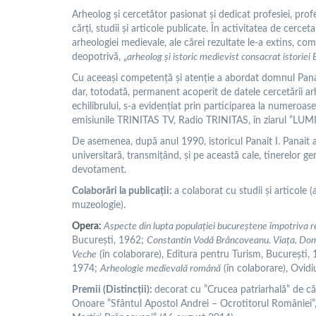
Arheolog şi cercetător pasionat şi dedicat profesiei, pro
cărţi, studii şi articole publicate. În activitatea de cerce
arheologiei medievale, ale cărei rezultate le-a extins, com
deopotrivă, „
arheolog şi istoric medievist consacrat istoriei 
Cu aceeaşi competenţă şi atenţie a abordat domnul Panai
dar, totodată, permanent acoperit de datele cercetării arh
echilibrului, s-a evidenţiat prin participarea la numeroase 
emisiunile TRINITAS TV, Radio TRINITAS, în ziarul ”LUMI
De asemenea, după anul 1990, istoricul Panait I. Panait a
universitară, transmiţând, şi pe această cale, tinerelor ge
devotament.
Colaborări la publicații:
a colaborat cu studii şi articole 
muzeologie).
Opera:
Aspecte din lupta populației bucureștene împotriva 
București, 1962;
Constantin Vodă Brâncoveanu. Viața, Do
Veche
(în colaborare), Editura pentru Turism, București,
1974;
Arheologie medievală română
(în colaborare), Ovidi
Premii
(Distincții):
decorat cu ”Crucea patriarhală” de căt
Onoare ”Sfântul Apostol Andrei – Ocrotitorul României”,