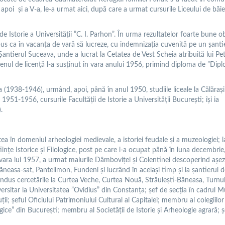
a, apoi și a V-a, le-a urmat aici, după care a urmat cursurile Liceului de băie
 de Istorie a Universității ”C. I. Parhon”. În urma rezultatelor foarte bune o
pus ca în vacanța de vară să lucreze, cu indemnizația cuvenită pe un șanti
antierul Suceava, unde a lucrat la Cetatea de Vest Scheia atribuită lui Pe
nul de licență l-a susţinut în vara anului 1956, primind diploma de ”Dip
(1938-1946), urmând, apoi, până în anul 1950, studiile liceale la Călăraşi 
 1951-1956, cursurile Facultăţii de Istorie a Universităţii Bucureşti; îşi ia
.
tea în domeniul arheologiei medievale, a istoriei feudale și a muzeologiei; l
ințe Istorice și Filologice, post pe care l-a ocupat până în luna decembrie
ăvara lui 1957, a urmat malurile Dâmboviței și Colentinei descoperind așez
ăneasa-sat, Pantelimon, Fundeni și lucrând în același timp și la șantierul 
condus cercetările la Curtea Veche, Curtea Nouă, Străulești-Băneasa, Turnul
rsitar la Universitatea ”Ovidius” din Constanța; șef de secția în cadrul M
uții; şeful Oficiului Patrimoniului Cultural al Capitalei; membru al colegiilor
ogice” din București; membru al Societății de Istorie și Arheologie agrară; ș