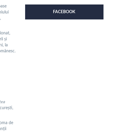
oase
FACEBOOK
niului
,
ionat,
i şi
i, la
românesc.
tea
curești,
ploma de
nţii