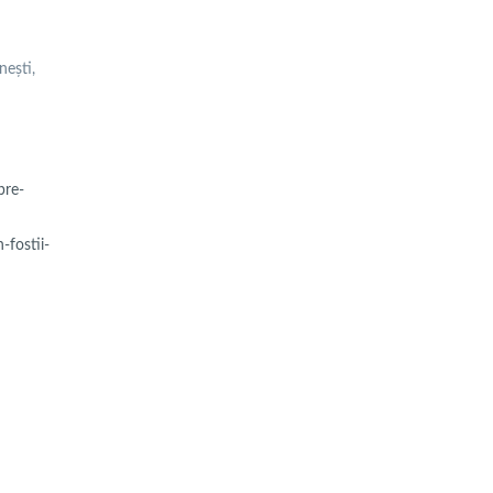
nești,
pre-
-fostii-