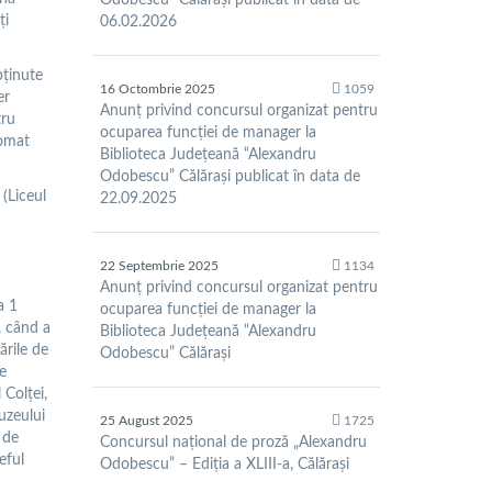
Odobescu” Călărași publicat în data de
ți
06.02.2026
bținute
16 Octombrie 2025
1059
er
Anunț privind concursul organizat pentru
tru
ocuparea funcției de manager la
lomat
Biblioteca Județeană “Alexandru
Odobescu” Călărași publicat în data de
(Liceul
22.09.2025
22 Septembrie 2025
1134
Anunț privind concursul organizat pentru
a 1
ocuparea funcției de manager la
, când a
Biblioteca Județeană “Alexandru
ările de
Odobescu” Călărași
de
 Colței,
uzeului
25 August 2025
1725
 de
Concursul național de proză „Alexandru
eful
Odobescu” – Ediția a XLIII-a, Călărași