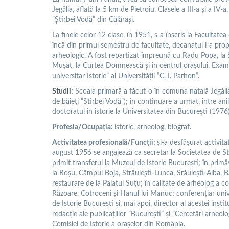
Jegălia, aflată la 5 km de Pietroiu. Clasele a III-a și a IV-
”Știrbei Vodă” din Călărași.
La finele celor 12 clase, în 1951, s-a înscris la Facultatea
încă din primul semestru de facultate, decanatul i-a pro
arheologic. A fost repartizat împreună cu Radu Popa, la Ș
Mușat, la Curtea Domnească și în centrul orașului. Exame
universitar Istorie” al Universității ”C. I. Parhon”.
Studii:
Şcoala primară a făcut-o în comuna natală Jegălia 
de băieți ”Știrbei Vodă”); în continuare a urmat, între anii
doctoratul în istorie la Universitatea din București (1976)
Profesia/Ocupația:
istoric, arheolog, biograf.
Activitatea profesională/Funcții:
și-a desfășurat activita
august 1956 se angajează ca secretar la Societatea de Ști
primit transferul la Muzeul de Istorie București; în prim
la Roșu, Câmpul Boja, Străulești-Lunca, Srăulești-Alba, B
restaurare de la Palatul Suțu; în calitate de arheolog a 
Răzoare, Cotroceni și Hanul lui Manuc; conferențiar unive
de Istorie București și, mai apoi, director al acestei instit
redacție ale publicațiilor ”București” și ”Cercetări arheol
Comisiei de Istorie a orașelor din România.