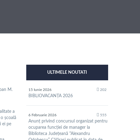
ULTIMELE NOUTATI
Ioan M.
15 Iunie 2026
202
BIBLIOVACANȚA 2026
alitate a
6 Februarie 2026
555
 o școală
Anunț privind concursul organizat pentru
i ei pe
ocuparea funcției de manager la
Biblioteca Județeană “Alexandru
una