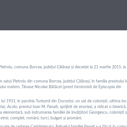
Pietroiu, comuna Borcea, județul Călărași și decedat la 21 martie 2015, la
 în satul Pietroiu din comuna Borcea, judeţul Călăraşi, în familia preotului 
icului matern, Tănase Nicolae Bătăcel (preot hirotonisit de Episcopia din
l lui 1931, în parohia Turkșmil din Durostor, un sat de coloniști, ultima loc
. Acolo, preotul Ioan M. Panait, sprijinit de enoriași, a ridicat o biserică,
ala elementară, sub îndrumarea familiei de învățători Georgescu, coloniști ș
etnic complet, români, turci, bulgari și aromâni.
ocate de cedarea Cadrilaterului. Refugiul familiei Panait s-a făcut în com