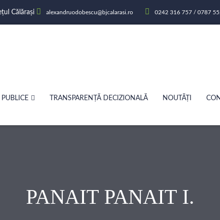
ețul Călărași
alexandruodobescu@bjcalarasi.ro
0242 316 757 / 0787 55
 PUBLICE
TRANSPARENȚĂ DECIZIONALĂ
NOUTĂȚI
CON
PANAIT PANAIT I.