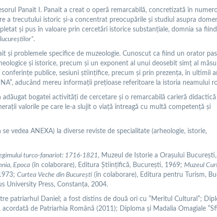
fesorul Panait I. Panait a creat o operă remarcabilă, concretizată în numer
tare a trecutului istoric şi-a concentrat preocupările şi studiul asupra dome
pletat şi pus în valoare prin cercetări istorice substanţiale, domnia sa fiind
Bucureştilor”
.
t şi problemele specifice de muzeologie. Cunoscut ca fiind un orator pas
eologice şi istorice, precum şi un exponent al unui deosebit simţ al măsuri
conferinţe publice, sesiuni ştiinţifice, precum şi prin prezenţa, în ultimii an
NA”, aducând mereu informaţii preţioase referitoare la istoria neamului 
 adăugat bogatei activităţi de cercetare şi o remarcabilă carieră didactică
neraţii valorile pe care le-a slujit o viaţă întreagă cu multă competenţă şi
(a se vedea ANEXA) la diverse reviste de specialitate (arheologie, istorie,
regimului turco-fanariot: 1716-1821
, Muzeul de Istorie a Orașului București,
mnia, Epoca
(în colaborare), Editura Științifică, București, 1969;
Muzeul Cur
 1973;
Curtea Veche din București
(în colaborare), Editura pentru Turism, Bu
us University Press, Constanța, 2004.
re patriarhul Daniel; a fost distins de două ori cu ”Meritul Cultural”; Di
 acordată de Patriarhia Română (2011); Diploma şi Madalia Omagiale ”Sfi