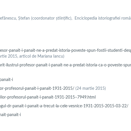
tefănescu, Ștefan (coordonator științific), Enciclopedia istoriografiei româ
fesor-panait-i-panait-ne-a-predat-istoria-poveste-spun-fostii-studenti-des
tie 2015, articol de Mariana Iancu)
rit-ilustrul-profesor-panait-i-panait-ne-a-predat-istoria-ca-o-poveste-spun
anait-i
tilor-profesorul-panait-i-panait-1931-2015/
(24 martie 2015)
estilor-profesorul-panait-i-panait-1931-2015–7949.html
gul-dr-panait-i-panait-a-trecut-la-cele-vesnice-1931-2015-2015-03-22/
ait-panait-i