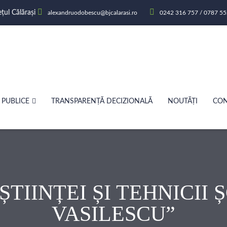
ețul Călărași
alexandruodobescu@bjcalarasi.ro
0242 316 757 / 0787 55
 PUBLICE
TRANSPARENȚĂ DECIZIONALĂ
NOUTĂȚI
CON
TIINȚEI ȘI TEHNICII
VASILESCU”