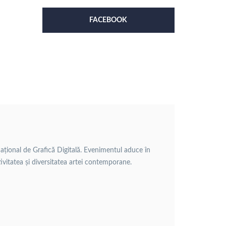
FACEBOOK
rnațional de Grafică Digitală. Evenimentul aduce în
ativitatea și diversitatea artei contemporane.