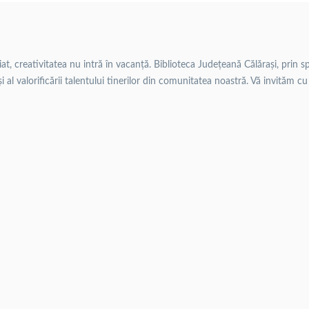
t, creativitatea nu intră în vacanță. Biblioteca Județeană Călărași, prin spr
 și al valorificării talentului tinerilor din comunitatea noastră. Vă invităm cu