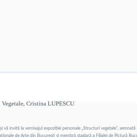
ri Vegetale, Cristina LUPESCU
ă invită la vernisajul expoziției personale „Structuri vegetale”, semnată 
Naționale de Arte din București și membră stagiară a Filialei de Pictură Bucu