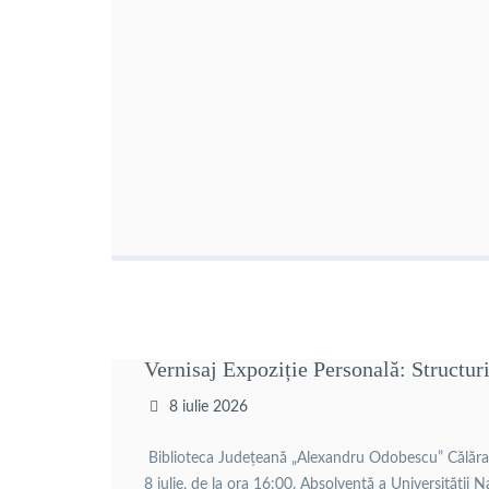
Vernisaj Expoziție Personală: Structu
8 iulie 2026
Biblioteca Județeană „Alexandru Odobescu” Călărași v
8 iulie, de la ora 16:00. Absolventă a Universității 