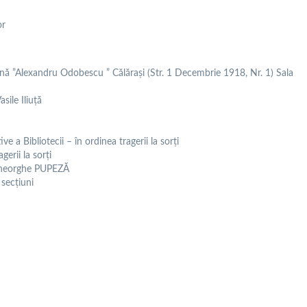
or
nă ”Alexandru Odobescu ” Călărași (Str. 1 Decembrie 1918, Nr. 1) Sala
sile Iliuță
e a Bibliotecii – în ordinea tragerii la sorți
gerii la sorți
. Gheorghe PUPEZĂ
 secțiuni