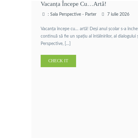
Vacanța Începe Cu…artă!
: Sala Perspective - Parter
7 iulie 2026
Vacanța începe cu… artă! Deși anul școlar s-a încheia
continuă să fie un spațiu al întâlnirilor, al dialogului
Perspective, […]
CHECK IT