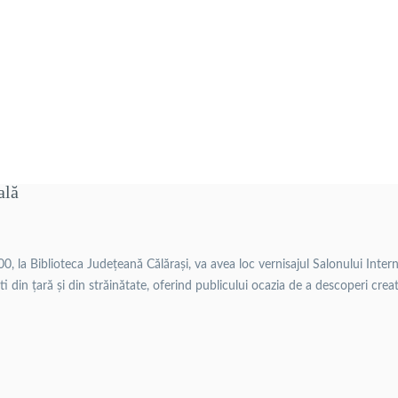
ală
:00, la Biblioteca Județeană Călărași, va avea loc vernisajul Salonului Inte
iști din țară și din străinătate, oferind publicului ocazia de a descoperi cre