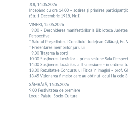
JOI, 14.05.2026
Începând cu ora 14.00 – sosirea și primirea participanțil
(Str. 1 Decembrie 1918, Nr.1)
VINERI, 15.05.2026
9.00 – Deschiderea manifestărilor la Biblioteca Județea
Perspective
* Salutul Președintelui Consiliului Județean Călărași, Ec. Va
* Prezentarea membrilor juriului
9.30 Tragerea la sorți
10.00 Susținerea lucrărilor – prima sesiune Sala Perspectiv
14.00 Susținerea lucrărilor: a II -a sesiune – în ordinea tra
18.30 Rezultatele Concursului Fizica în imagini – prof
18.45 Vizionarea filmelor care au obținut locul I la cele 3
SÂMBĂTĂ, 16.05.2026
9.00 Festivitatea de premiere
Locul: Palatul Socio-Cultural