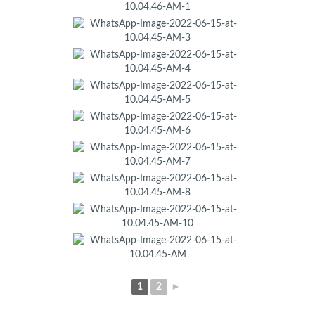
1
2
►