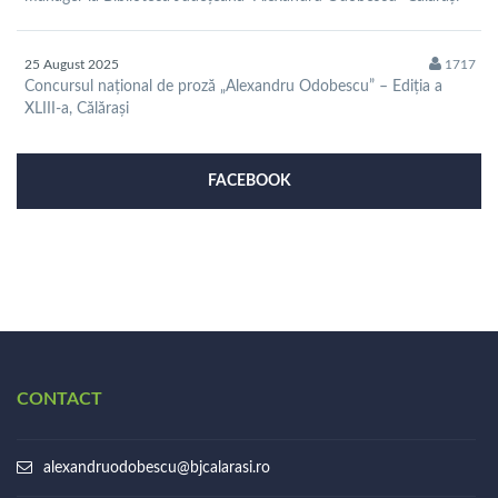
25 August 2025
1717
Concursul național de proză „Alexandru Odobescu” – Ediția a
XLIII-a, Călărași
FACEBOOK
CONTACT
alexandruodobescu@bjcalarasi.ro