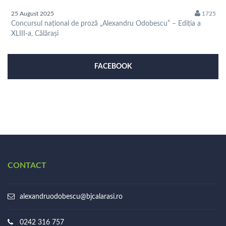
25 August 2025
1725
Concursul național de proză „Alexandru Odobescu” – Ediția a
XLIII-a, Călărași
FACEBOOK
CONTACT
alexandruodobescu@bjcalarasi.ro
0242 316 757