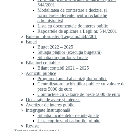
544/2001
Modalitatea de contestare a deciziei și
formularele aferente pentru reclamație
administrativă
Lista cu documentele de interes public
Rapoartele de aplicare a Legii nr. 544/2001
Buletin informativ (Legea nr.544/2001
Buget
Buget 2022 – 2025
Situația plăților (execuția bugetară)
Situatia drepturilor salariale
Bilanțuri contabile
Bilanț contabil 2021 – 2025
Achiziții publice
Programul anual al achizițiilor publice
Centralizatorul achizițiilor publice cu valoare de
peste 5000 de euro
Contractele cu valoare de peste 5000 de euro
Declarație de avere și interese
Avertizor de interes public
Integrigate Instituțională
Situația incidentelor de integritate
Lista cuprinzând cadourile primite
Reviste