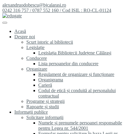
alexandruodobescu@bjcalarasi.ro
0242 316 757 / 0787 552 160 / Cod ISIL : RO-CL-01124
Acasă
Despre noi
Scurt istoric al bibliotecii
Legislație
Legislația Bibliotecii Județene Călărași
Conducere
Lista persoanelor din conducere
Organizare
Regulament de organizare și funcționare
Organigrama
Carieră
Codul de etică și conduită al personalului
contractual
Programe și strategii
Rapoarte și studii
Informații publice
Solicitare informații
Numele și prenumele persoanei responsabile
pentru Legea nr. 544/2001
Formular pentru solicitare în baza Legii nr.