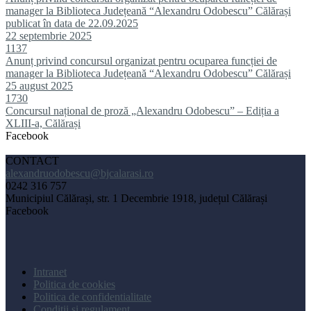
manager la Biblioteca Județeană “Alexandru Odobescu” Călărași
publicat în data de 22.09.2025
22 septembrie 2025
1137
Anunț privind concursul organizat pentru ocuparea funcției de
manager la Biblioteca Județeană “Alexandru Odobescu” Călărași
25 august 2025
1730
Concursul național de proză „Alexandru Odobescu” – Ediția a
XLIII-a, Călărași
Facebook
CONTACT
alexandruodobescu@bjcalarasi.ro
0242 316 757
Municipiul Călărași, str. 1 Decembrie 1918, județul Călărași
Facebook
Intranet
Politica de cookies
Politica de confidentialitate
Conditii si regulament