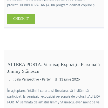
proiectului BIBLIOVACANȚA, un program dedicat copiilor și
adolescenților care îmbină lectura, creativitatea, dezvoltarea
personală și distracția într-un mod atractiv și prietenos.
CHECK IT
Perioada desfășurării: 6 – 31 iulie 2026 Program: luni – vineri,
10:30 – 12:00 Pe parcursul […]
ALTERA PORTA. Vernisaj Expoziție Personală
Jimmy Stănescu
: Sala Perspective - Parter
11 iunie 2026
În așteptarea întâlnirii cu arta și literatura, vă invităm să
participați la vernisajul expoziției personale de pictură „ALTERA
PORTA”, semnată de artistul Jimmy Stănescu, eveniment ce va