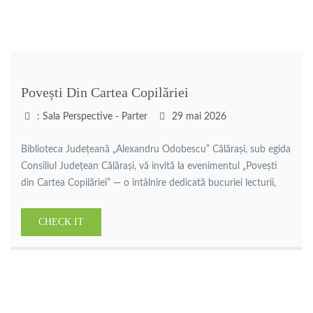
Povești Din Cartea Copilăriei
: Sala Perspective - Parter
29 mai 2026
Biblioteca Județeană „Alexandru Odobescu” Călărași, sub egida
Consiliul Județean Călărași, vă invită la evenimentul „Povești
din Cartea Copilăriei” — o întâlnire dedicată bucuriei lecturii,
imaginației și universului copilăriei, dedicată Zilei Internaționale
a Copilului . Cei mici vor avea ocazia să o întâlnească pe
CHECK IT
autoarea pentru copii Aurora Georgescu, să participe la lecturi
interactive, jocuri și activități […]