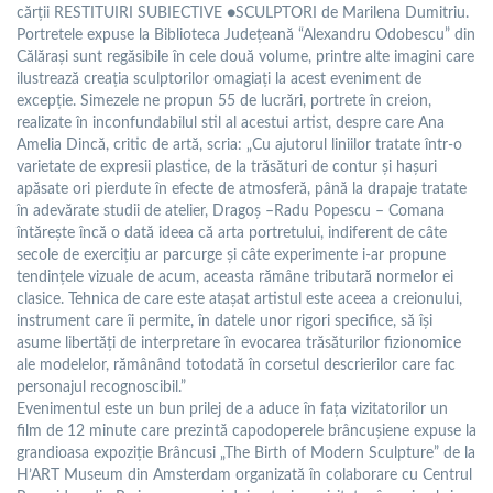
cărții RESTITUIRI SUBIECTIVE ●SCULPTORI de Marilena Dumitriu.
Portretele expuse la Biblioteca Județeană “Alexandru Odobescu” din
Călărași sunt regăsibile în cele două volume, printre alte imagini care
ilustrează creația sculptorilor omagiați la acest eveniment de
excepție. Simezele ne propun 55 de lucrări, portrete în creion,
realizate în inconfundabilul stil al acestui artist, despre care Ana
Amelia Dincă, critic de artă, scria: „Cu ajutorul liniilor tratate într-o
varietate de expresii plastice, de la trăsături de contur și hașuri
apăsate ori pierdute în efecte de atmosferă, până la drapaje tratate
în adevărate studii de atelier, Dragoș –Radu Popescu – Comana
întărește încă o dată ideea că arta portretului, indiferent de câte
secole de exercițiu ar parcurge și câte experimente i-ar propune
tendințele vizuale de acum, aceasta rămâne tributară normelor ei
clasice. Tehnica de care este atașat artistul este aceea a creionului,
instrument care îi permite, în datele unor rigori specifice, să își
asume libertăți de interpretare în evocarea trăsăturilor fizionomice
ale modelelor, rămânând totodată în corsetul descrierilor care fac
personajul recognoscibil.”
Evenimentul este un bun prilej de a aduce în fața vizitatorilor un
film de 12 minute care prezintă capodoperele brâncușiene expuse la
grandioasa expoziție Brâncusi „The Birth of Modern Sculpture” de la
H’ART Museum din Amsterdam organizată în colaborare cu Centrul