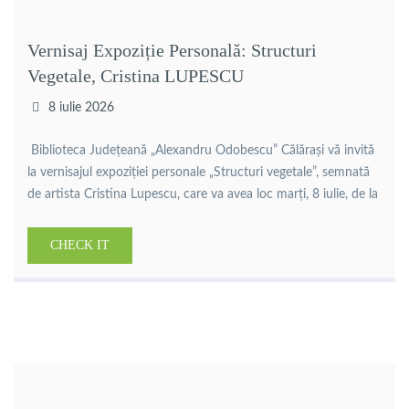
Vernisaj Expoziție Personală: Structuri
Vegetale, Cristina LUPESCU
8 iulie 2026
Biblioteca Județeană „Alexandru Odobescu” Călărași vă invită
la vernisajul expoziției personale „Structuri vegetale”, semnată
de artista Cristina Lupescu, care va avea loc marți, 8 iulie, de la
ora 16:00. Absolventă a Universității Naționale de Arte din
București și membră stagiară a Filialei de Pictură București a
CHECK IT
Uniunii Artiștilor Plastici din România, Cristina Lupescu
propune un […]