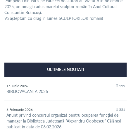
Pompidou din Paris pe care cei doi autori au vizitat-o în noiembrie
2025, un omagiu adus marelui sculptor român în Anul Cultural
Constantin Brâncuși.
Vă așteptăm cu drag în lumea SCULPTORILOR români!
ULTIMELE NOUTATI
15 Iunie 2026
199
BIBLIOVACANȚA 2026
6 Februarie 2026
551
Anunț privind concursul organizat pentru ocuparea funcției de
manager la Biblioteca Județeană “Alexandru Odobescu” Călărași
publicat în data de 06.02.2026