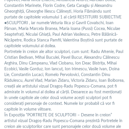
Popovici, Alina Ilinca Enache, Antoaneta Andrei, Aurelian Bolea,
Constantin Marinete, Florin Codre, Geta Caragiu și Alexandru
Gheorghiță, Gheorghe Iliescu Călinești, Horia Flămându sunt
purtate de capitolele volumului 1 al cărții RESTITUIRI SUBIECTIVE
●SCULPTORI , iar numele Veturia Ilica și Gavril Covalschi, Ioan
Pârvan, Maria Marcela Branea, Maria Ioana (Pussi) Cocea, Niculae
Seaptefrați, Niculai Ghiață, Paul Adrian Vasilescu, Petre Bălănică-
Nicăpetre, Rodica Stanca Pamfil, Valentina Boștină sunt purtate de
capitolele volumului al doilea.
Portretele în creion ale altor sculptori, cum sunt: Radu Aftenie, Paul
Cristian Bedivan, Mihai Buculei, Pavel Bucur, Alexandru Călinescu
Arghira, Dinu Câmpeanu, Vlad Ciobanu, Ion Deac Bistrița, Mihai
Ecobici, Vasile Gorduz, Ion Iancuț, Ion Irimescu, Vasile Ivan, Doina
Lie, Constantin Lucaci, Romelo Pervolovici, Constantin Dinu
Rădulescu, Aurel Vlad, Marian Zidaru, Victoria Zidaru, Ioan Bolborea,
creații ale artistului vizual Dragoș-Radu Popescu-Comana, pot fi
admirate în volumul al doilea al cărții. Deoarece au fost menționați
în unele capitole ale celor două volume acești sculptori pot fi
considerați personaje de context. Numele lor probabil că vor fi
capitole în volume viitoare.
În Expoziția “PORTRETE DE SCULPTORI – Desene în creion”
artistul vizual Dragoș-Radu Popescu-Comana prezintă Portretele în
creion ale sculptorilor care sunt personajele celor două volume ale