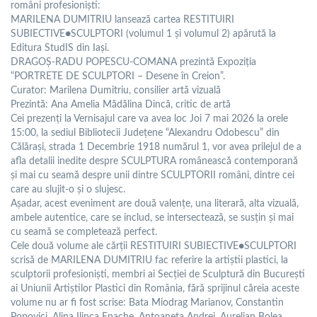
români profesioniști:
MARILENA DUMITRIU lansează cartea RESTITUIRI
SUBIECTIVE●SCULPTORI (volumul 1 și volumul 2) apărută la
Editura StudIS din Iași.
DRAGOȘ-RADU POPESCU-COMANA prezintă Expoziția
“PORTRETE DE SCULPTORI – Desene în Creion”.
Curator: Marilena Dumitriu, consilier artă vizuală
Prezintă: Ana Amelia Mădălina Dincă, critic de artă
Cei prezenți la Vernisajul care va avea loc Joi 7 mai 2026 la orele
15:00, la sediul Bibliotecii Județene “Alexandru Odobescu” din
Călărași, strada 1 Decembrie 1918 numărul 1, vor avea prilejul de a
afla detalii inedite despre SCULPTURA românească contemporană
și mai cu seamă despre unii dintre SCULPTORII români, dintre cei
care au slujit-o și o slujesc.
Așadar, acest eveniment are două valențe, una literară, alta vizuală,
ambele autentice, care se includ, se intersectează, se susțin și mai
cu seamă se completează perfect.
Cele două volume ale cărții RESTITUIRI SUBIECTIVE●SCULPTORI
scrisă de MARILENA DUMITRIU fac referire la artiștii plastici, la
sculptorii profesioniști, membri ai Secției de Sculptură din București
ai Uniunii Artiștilor Plastici din România, fără sprijinul căreia aceste
volume nu ar fi fost scrise: Bata Miodrag Marianov, Constantin