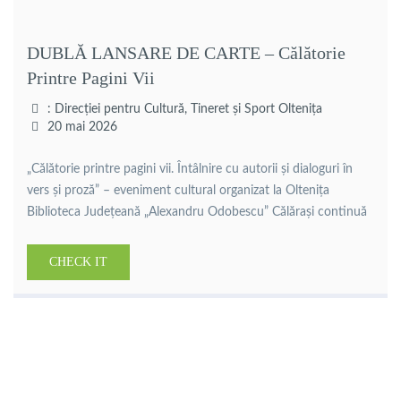
DUBLĂ LANSARE DE CARTE – Călătorie
Printre Pagini Vii
: Direcției pentru Cultură, Tineret și Sport Oltenița
20 mai 2026
„Călătorie printre pagini vii. Întâlnire cu autorii și dialoguri în
vers și proză” – eveniment cultural organizat la Oltenița
Biblioteca Județeană „Alexandru Odobescu” Călărași continuă
seria manifestărilor culturale dedicate promovării literaturii
contemporane și consolidării legăturii dintre carte și
CHECK IT
comunitate, prin organizarea evenimentului „Călătorie printre
pagini vii. Întâlnire cu autorii și dialoguri în vers și proză”, […]