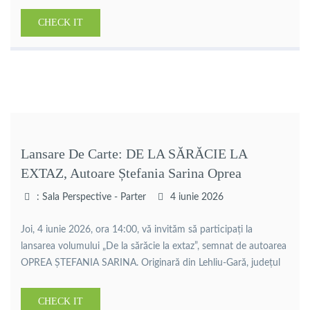
avea loc joi, 11 iunie 2026, ora 14:00, în spațiul expozițional al
Bibliotecii Județene Călărași. Artist cu o remarcabilă
CHECK IT
efervescență creatoare, Jimmy Stănescu surprinde în lucrările
sale chipuri, […]
Lansare De Carte: DE LA SĂRĂCIE LA
EXTAZ, Autoare Ștefania Sarina Oprea
: Sala Perspective - Parter
4 iunie 2026
Joi, 4 iunie 2026, ora 14:00, vă invităm să participați la
lansarea volumului „De la sărăcie la extaz”, semnat de autoarea
OPREA ȘTEFANIA SARINA. Originară din Lehliu-Gară, județul
Călărași, autoarea aduce în fața cititorilor o poveste
autobiografică sinceră, construită din experiențe reale, căutări
CHECK IT