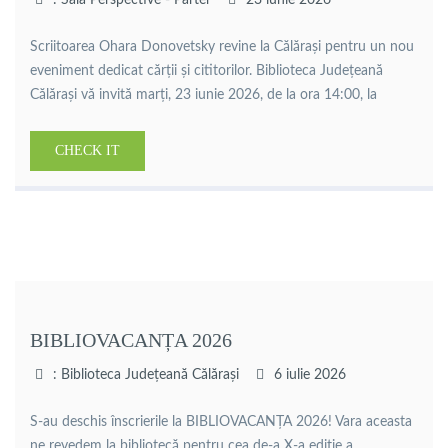
: Sala Perspective - Parter
23 iunie 2026
Scriitoarea Ohara Donovetsky revine la Călărași pentru un nou
eveniment dedicat cărții și cititorilor. Biblioteca Județeană
Călărași vă invită marți, 23 iunie 2026, de la ora 14:00, la
lansarea volumelor „Uric cel Bun și Ultimul Căpcăun” și
„Casting pentru urșitoare”, urmată de o sesiune de autografe și
CHECK IT
dialog cu publicul.Ohara Donovetsky este scriitoare, profesoară
de […]
BIBLIOVACANȚA 2026
: Biblioteca Județeană Călărași
6 iulie 2026
S-au deschis înscrierile la BIBLIOVACANȚA 2026! Vara aceasta
ne revedem la bibliotecă pentru cea de-a X-a ediție a