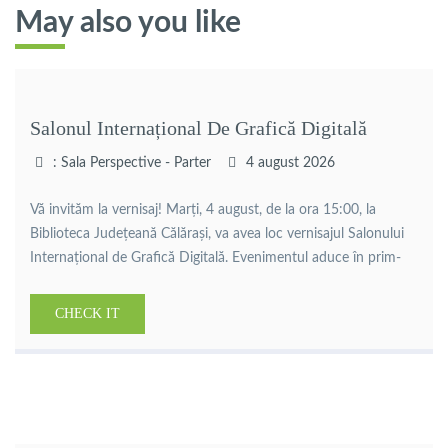
May also you like
Salonul Internațional De Grafică Digitală
: Sala Perspective - Parter
4 august 2026
Vă invităm la vernisaj! Marți, 4 august, de la ora 15:00, la
Biblioteca Județeană Călărași, va avea loc vernisajul Salonului
Internațional de Grafică Digitală. Evenimentul aduce în prim-
plan lucrări de grafică digitală realizate de artiști din țară și din
străinătate, oferind publicului ocazia de a descoperi
CHECK IT
creativitatea și diversitatea artei contemporane. Organizator:
Adrian Branea Curator: […]