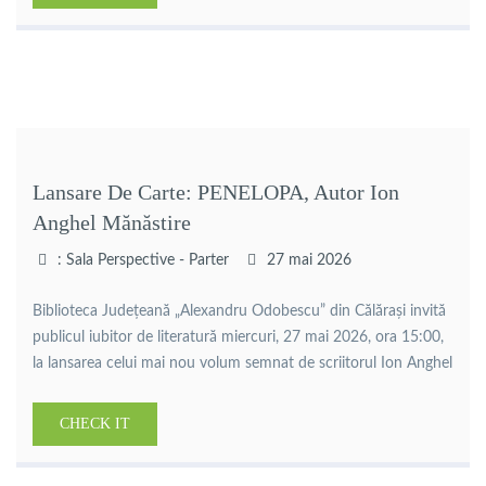
personale și transformări profunde. Între copilăria trăită în
Bărăgan, anii petrecuți în […]
Lansare De Carte: PENELOPA, Autor Ion
Anghel Mănăstire
: Sala Perspective - Parter
27 mai 2026
Biblioteca Județeană „Alexandru Odobescu” din Călărași invită
publicul iubitor de literatură miercuri, 27 mai 2026, ora 15:00,
la lansarea celui mai nou volum semnat de scriitorul Ion Anghel
Mânăstire – „Penelopa”.Evenimentul cultural aduce în prim-
plan una dintre vocile distincte ale literaturii române
CHECK IT
contemporane, un autor profund legat de spațiul Bărăganului
și de universul satului dunărean, […]