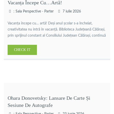
Vacanța Începe Cu…artă!
: Sala Perspective - Parter
7 iulie 2026
Vacanța începe cu… artă! Deși anul școlar s-a încheiat,
creativitatea nu intră în vacanță. Biblioteca Județeană Călărași,
prin sprijinul constant al Consiliului Județean Călărași, continuă
să fie un spațiu al întâlnirilor, al dialogului și al valorificării
talentului tinerilor din comunitatea noastră. Vă invităm cu drag
CHECK IT
marți, 7 iulie, de la ora 10:00, în Sala Perspective, […]
Ohara Donovetsky: Lansare De Carte Și
Sesiune De Autografe