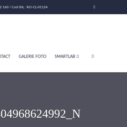
2 160 / Cod ISIL : RO-CL-01124
TACT
GALERIE FOTO
SMARTLAB
404968624992_N