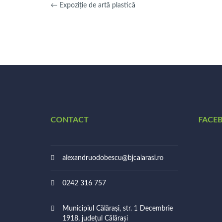
←
Expoziție de artă plastică
CONTACT
FACE
alexandruodobescu@bjcalarasi.ro
0242 316 757
Municipiul Călărași, str. 1 Decembrie
1918, județul Călărași