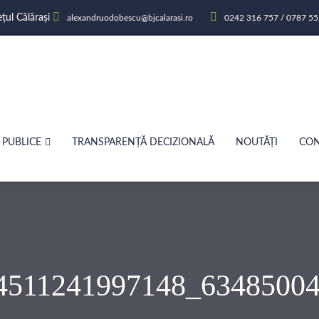
ețul Călărași
alexandruodobescu@bjcalarasi.ro
0242 316 757 / 0787 55
 PUBLICE
TRANSPARENȚĂ DECIZIONALĂ
NOUTĂȚI
CON
4511241997148_6348500