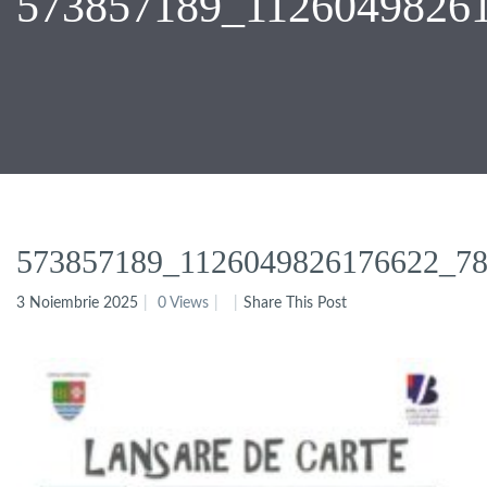
573857189_1126049826
573857189_1126049826176622_7
3 Noiembrie 2025
0 Views
Share This Post