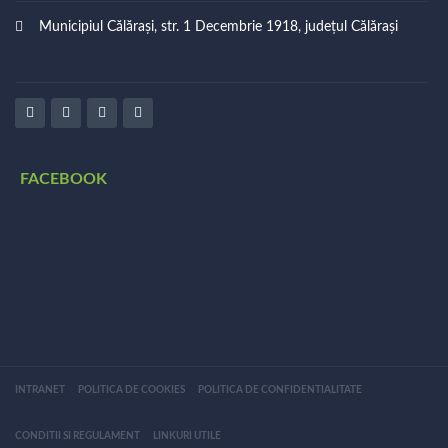
Municipiul Călărași, str. 1 Decembrie 1918, județul Călărași
FACEBOOK
INTRANET
POLITICA DE COOKIES
POLITICA DE CONFIDENTIALITATE
CONDITII SI REGULAMENT
LINKURI UTILE