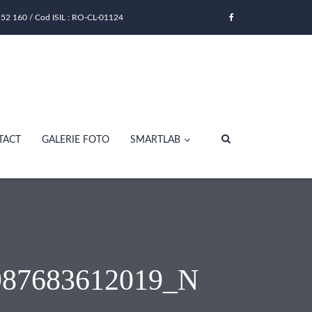
52 160 / Cod ISIL : RO-CL-01124
TACT
GALERIE FOTO
SMARTLAB
987683612019_N