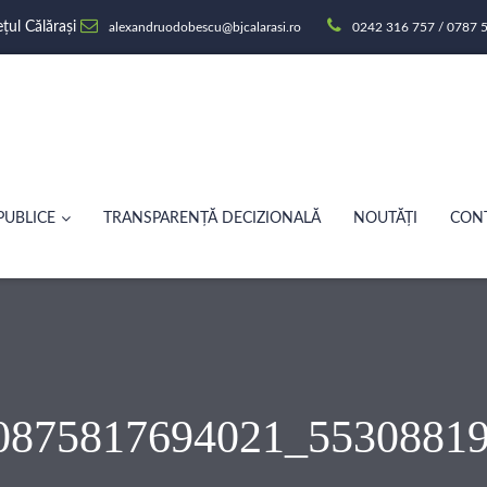
ețul Călărași
alexandruodobescu@bjcalarasi.ro
0242 316 757 / 0787 5
PUBLICE
TRANSPARENȚĂ DECIZIONALĂ
NOUTĂȚI
CON
0875817694021_5530881