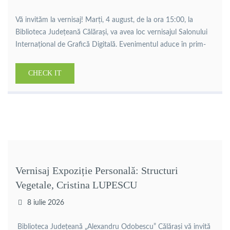
Vă invităm la vernisaj! Marți, 4 august, de la ora 15:00, la
Biblioteca Județeană Călărași, va avea loc vernisajul Salonului
Internațional de Grafică Digitală. Evenimentul aduce în prim-
plan lucrări de grafică digitală realizate de artiști din țară și din
străinătate, oferind publicului ocazia de a descoperi
CHECK IT
creativitatea și diversitatea artei contemporane. Organizator:
Adrian Branea Curator: […]
Vernisaj Expoziție Personală: Structuri
Vegetale, Cristina LUPESCU
8 iulie 2026
Biblioteca Județeană „Alexandru Odobescu” Călărași vă invită