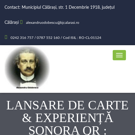
Contact: Municipiul Călărași, str. 1 Decembrie 1918, județul
Călărași
alexandruodobescu@bjcalarasi.ro
0242 316 757 / 0787 552 160 / Cod ISIL : RO-CL-01124
LANSARE DE CARTE
& EXPERIENȚĂ
SONORA QR :