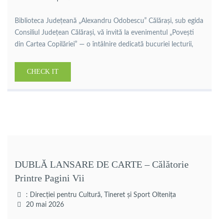
Biblioteca Județeană „Alexandru Odobescu” Călărași, sub egida
Consiliul Județean Călărași, vă invită la evenimentul „Povești
din Cartea Copilăriei” — o întâlnire dedicată bucuriei lecturii,
imaginației și universului copilăriei, dedicată Zilei Internaționale
a Copilului . Cei mici vor avea ocazia să o întâlnească pe
CHECK IT
autoarea pentru copii Aurora Georgescu, să participe la lecturi
interactive, jocuri și activități […]
DUBLĂ LANSARE DE CARTE – Călătorie
Printre Pagini Vii
: Direcției pentru Cultură, Tineret și Sport Oltenița
20 mai 2026