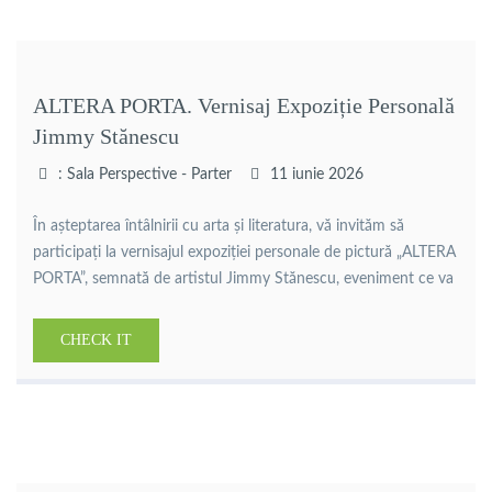
ALTERA PORTA. Vernisaj Expoziție Personală
Jimmy Stănescu
: Sala Perspective - Parter
11 iunie 2026
În așteptarea întâlnirii cu arta și literatura, vă invităm să
participați la vernisajul expoziției personale de pictură „ALTERA
PORTA”, semnată de artistul Jimmy Stănescu, eveniment ce va
avea loc joi, 11 iunie 2026, ora 14:00, în spațiul expozițional al
Bibliotecii Județene Călărași. Artist cu o remarcabilă
CHECK IT
efervescență creatoare, Jimmy Stănescu surprinde în lucrările
sale chipuri, […]