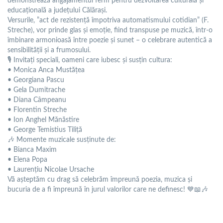
demonstrează angajamentul ferm pentru dezvoltarea culturală și
educațională a județului Călărași.
Versurile, ”act de rezistență împotriva automatismului cotidian” (F.
Streche), vor prinde glas și emoție, fiind transpuse pe muzică, într-o
îmbinare armonioasă între poezie și sunet – o celebrare autentică a
sensibilității și a frumosului.
🎙 Invitați speciali, oameni care iubesc și susțin cultura:
• Monica Anca Mustățea
• Georgiana Pascu
• Gela Dumitrache
• Diana Câmpeanu
• Florentin Streche
• Ion Anghel Mănăstire
• George Temistius Tiliță
🎶 Momente muzicale susținute de:
• Bianca Maxim
• Elena Popa
• Laurențiu Nicolae Ursache
Vă așteptăm cu drag să celebrăm împreună poezia, muzica și
bucuria de a fi împreună în jurul valorilor care ne definesc! 💙📖🎶