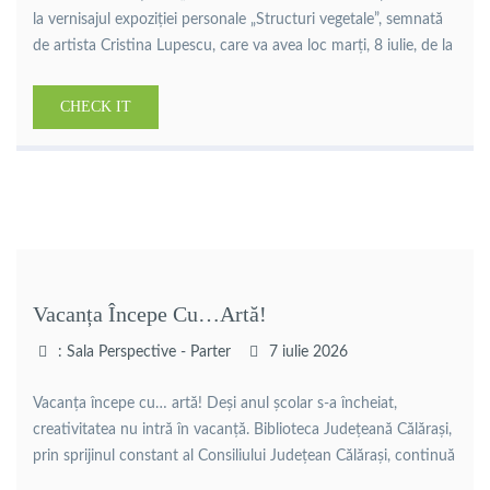
la vernisajul expoziției personale „Structuri vegetale”, semnată
de artista Cristina Lupescu, care va avea loc marți, 8 iulie, de la
ora 16:00. Absolventă a Universității Naționale de Arte din
București și membră stagiară a Filialei de Pictură București a
CHECK IT
Uniunii Artiștilor Plastici din România, Cristina Lupescu
propune un […]
Vacanța Începe Cu…artă!
: Sala Perspective - Parter
7 iulie 2026
Vacanța începe cu… artă! Deși anul școlar s-a încheiat,
creativitatea nu intră în vacanță. Biblioteca Județeană Călărași,
prin sprijinul constant al Consiliului Județean Călărași, continuă
să fie un spațiu al întâlnirilor, al dialogului și al valorificării