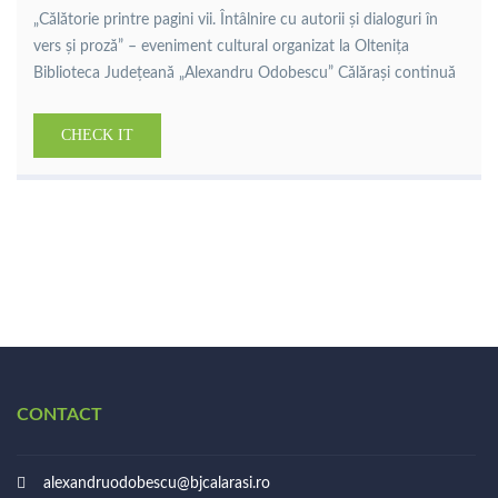
„Călătorie printre pagini vii. Întâlnire cu autorii și dialoguri în
vers și proză” – eveniment cultural organizat la Oltenița
Biblioteca Județeană „Alexandru Odobescu” Călărași continuă
seria manifestărilor culturale dedicate promovării literaturii
contemporane și consolidării legăturii dintre carte și
CHECK IT
comunitate, prin organizarea evenimentului „Călătorie printre
pagini vii. Întâlnire cu autorii și dialoguri în vers și proză”, […]
CONTACT
alexandruodobescu@bjcalarasi.ro