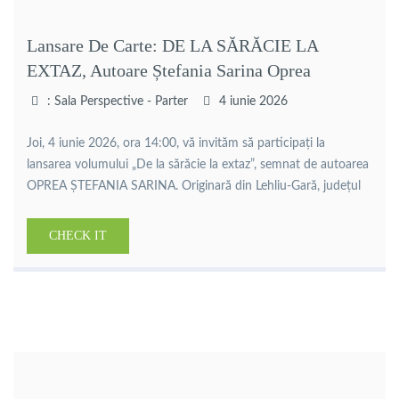
Lansare De Carte: DE LA SĂRĂCIE LA
EXTAZ, Autoare Ștefania Sarina Oprea
: Sala Perspective - Parter
4 iunie 2026
Joi, 4 iunie 2026, ora 14:00, vă invităm să participați la
lansarea volumului „De la sărăcie la extaz”, semnat de autoarea
OPREA ȘTEFANIA SARINA. Originară din Lehliu-Gară, județul
Călărași, autoarea aduce în fața cititorilor o poveste
autobiografică sinceră, construită din experiențe reale, căutări
CHECK IT
personale și transformări profunde. Între copilăria trăită în
Bărăgan, anii petrecuți în […]