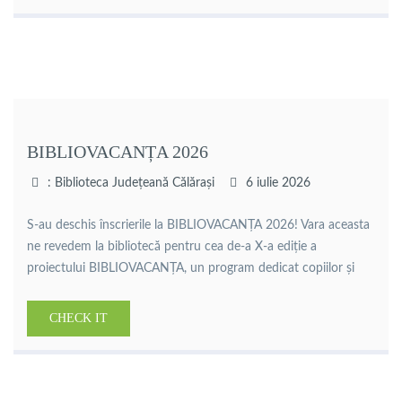
de […]
BIBLIOVACANȚA 2026
: Biblioteca Județeană Călărași
6 iulie 2026
S-au deschis înscrierile la BIBLIOVACANȚA 2026! Vara aceasta
ne revedem la bibliotecă pentru cea de-a X-a ediție a
proiectului BIBLIOVACANȚA, un program dedicat copiilor și
adolescenților care îmbină lectura, creativitatea, dezvoltarea
personală și distracția într-un mod atractiv și prietenos.
CHECK IT
Perioada desfășurării: 6 – 31 iulie 2026 Program: luni – vineri,
10:30 – 12:00 Pe parcursul […]