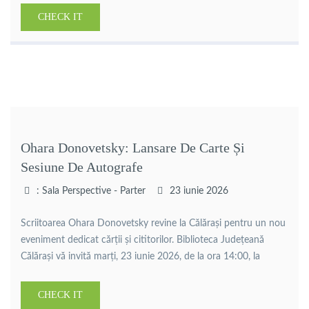
talentului tinerilor din comunitatea noastră. Vă invităm cu drag
CHECK IT
marți, 7 iulie, de la ora 10:00, în Sala Perspective, […]
Ohara Donovetsky: Lansare De Carte Și
Sesiune De Autografe
: Sala Perspective - Parter
23 iunie 2026
Scriitoarea Ohara Donovetsky revine la Călărași pentru un nou
eveniment dedicat cărții și cititorilor. Biblioteca Județeană
Călărași vă invită marți, 23 iunie 2026, de la ora 14:00, la
lansarea volumelor „Uric cel Bun și Ultimul Căpcăun” și
„Casting pentru urșitoare”, urmată de o sesiune de autografe și
CHECK IT
dialog cu publicul.Ohara Donovetsky este scriitoare, profesoară