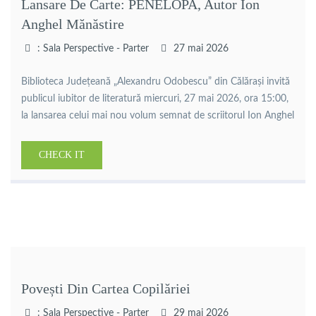
Lansare De Carte: PENELOPA, Autor Ion
Anghel Mănăstire
: Sala Perspective - Parter
27 mai 2026
Biblioteca Județeană „Alexandru Odobescu” din Călărași invită
publicul iubitor de literatură miercuri, 27 mai 2026, ora 15:00,
la lansarea celui mai nou volum semnat de scriitorul Ion Anghel
Mânăstire – „Penelopa”.Evenimentul cultural aduce în prim-
plan una dintre vocile distincte ale literaturii române
CHECK IT
contemporane, un autor profund legat de spațiul Bărăganului
și de universul satului dunărean, […]
Povești Din Cartea Copilăriei
: Sala Perspective - Parter
29 mai 2026