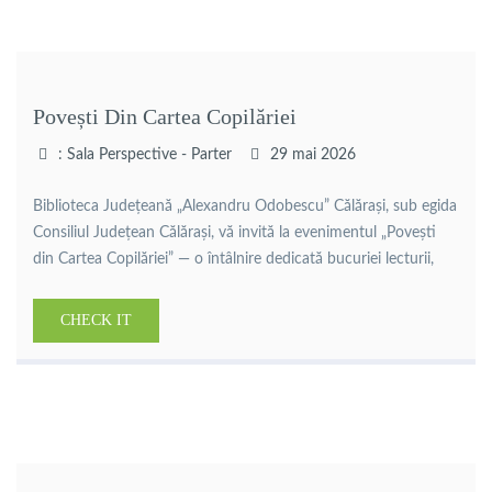
Povești Din Cartea Copilăriei
: Sala Perspective - Parter
29 mai 2026
Biblioteca Județeană „Alexandru Odobescu” Călărași, sub egida
Consiliul Județean Călărași, vă invită la evenimentul „Povești
din Cartea Copilăriei” — o întâlnire dedicată bucuriei lecturii,
imaginației și universului copilăriei, dedicată Zilei Internaționale
a Copilului . Cei mici vor avea ocazia să o întâlnească pe
CHECK IT
autoarea pentru copii Aurora Georgescu, să participe la lecturi
interactive, jocuri și activități […]