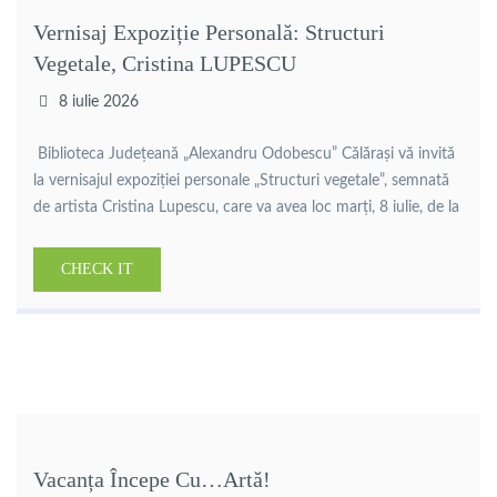
Vernisaj Expoziție Personală: Structuri
Vegetale, Cristina LUPESCU
8 iulie 2026
Biblioteca Județeană „Alexandru Odobescu” Călărași vă invită
la vernisajul expoziției personale „Structuri vegetale”, semnată
de artista Cristina Lupescu, care va avea loc marți, 8 iulie, de la
ora 16:00. Absolventă a Universității Naționale de Arte din
București și membră stagiară a Filialei de Pictură București a
CHECK IT
Uniunii Artiștilor Plastici din România, Cristina Lupescu
propune un […]
Vacanța Începe Cu…artă!