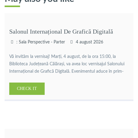
Salonul Internațional De Grafică Digitală
: Sala Perspective - Parter
4 august 2026
Vă invităm la vernisaj! Marți, 4 august, de la ora 15:00, la
Biblioteca Județeană Călărași, va avea loc vernisajul Salonului
Internațional de Grafică Digitală. Evenimentul aduce în prim-
plan lucrări de grafică digitală realizate de artiști din țară și din
străinătate, oferind publicului ocazia de a descoperi
CHECK IT
creativitatea și diversitatea artei contemporane. Organizator:
Adrian Branea Curator: […]