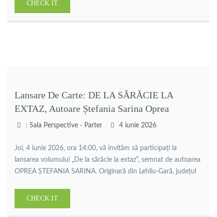
CHECK IT
efervescență creatoare, Jimmy Stănescu surprinde în lucrările
sale chipuri, […]
Lansare De Carte: DE LA SĂRĂCIE LA
EXTAZ, Autoare Ștefania Sarina Oprea
: Sala Perspective - Parter
4 iunie 2026
Joi, 4 iunie 2026, ora 14:00, vă invităm să participați la
lansarea volumului „De la sărăcie la extaz”, semnat de autoarea
OPREA ȘTEFANIA SARINA. Originară din Lehliu-Gară, județul
Călărași, autoarea aduce în fața cititorilor o poveste
autobiografică sinceră, construită din experiențe reale, căutări
CHECK IT
personale și transformări profunde. Între copilăria trăită în