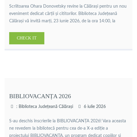
Scriitoarea Ohara Donovetsky revine la Călărași pentru un nou
eveniment dedicat cărții și cititorilor. Biblioteca Județeană
Călărași vă invită marți, 23 iunie 2026, de la ora 14:00, la
lansarea volumelor „Uric cel Bun și Ultimul Căpcăun” și
„Casting pentru urșitoare”, urmată de o sesiune de autografe și
CHECK IT
dialog cu publicul.Ohara Donovetsky este scriitoare, profesoară
de […]
BIBLIOVACANȚA 2026
: Biblioteca Județeană Călărași
6 iulie 2026
S-au deschis înscrierile la BIBLIOVACANȚA 2026! Vara aceasta
ne revedem la bibliotecă pentru cea de-a X-a ediție a
proiectului BIBLIOVACANȚA, un program dedicat copiilor și