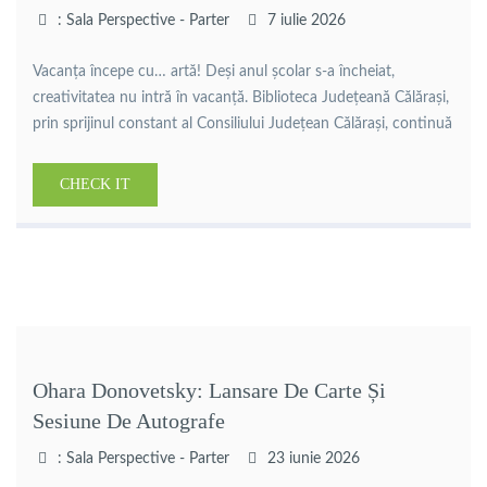
: Sala Perspective - Parter
7 iulie 2026
Vacanța începe cu… artă! Deși anul școlar s-a încheiat,
creativitatea nu intră în vacanță. Biblioteca Județeană Călărași,
prin sprijinul constant al Consiliului Județean Călărași, continuă
să fie un spațiu al întâlnirilor, al dialogului și al valorificării
talentului tinerilor din comunitatea noastră. Vă invităm cu drag
CHECK IT
marți, 7 iulie, de la ora 10:00, în Sala Perspective, […]
Ohara Donovetsky: Lansare De Carte Și
Sesiune De Autografe
: Sala Perspective - Parter
23 iunie 2026