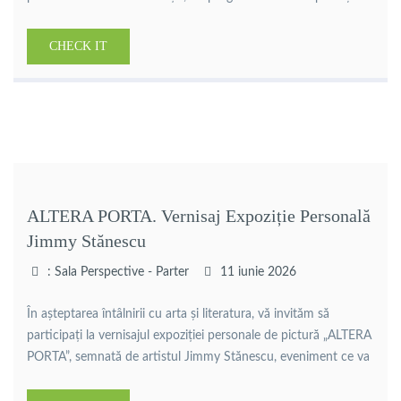
adolescenților care îmbină lectura, creativitatea, dezvoltarea
personală și distracția într-un mod atractiv și prietenos.
CHECK IT
Perioada desfășurării: 6 – 31 iulie 2026 Program: luni – vineri,
10:30 – 12:00 Pe parcursul […]
ALTERA PORTA. Vernisaj Expoziție Personală
Jimmy Stănescu
: Sala Perspective - Parter
11 iunie 2026
În așteptarea întâlnirii cu arta și literatura, vă invităm să
participați la vernisajul expoziției personale de pictură „ALTERA
PORTA”, semnată de artistul Jimmy Stănescu, eveniment ce va
avea loc joi, 11 iunie 2026, ora 14:00, în spațiul expozițional al
Bibliotecii Județene Călărași. Artist cu o remarcabilă