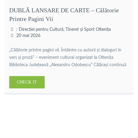
DUBLĂ LANSARE DE CARTE – Călătorie
Printre Pagini Vii
: Direcției pentru Cultură, Tineret și Sport Oltenița
20 mai 2026
„Călătorie printre pagini vii. Întâlnire cu autorii și dialoguri în
vers și proză” – eveniment cultural organizat la Oltenița
Biblioteca Județeană „Alexandru Odobescu” Călărași continuă
seria manifestărilor culturale dedicate promovării literaturii
contemporane și consolidării legăturii dintre carte și
CHECK IT
comunitate, prin organizarea evenimentului „Călătorie printre
pagini vii. Întâlnire cu autorii și dialoguri în vers și proză”, […]