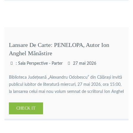
Bărăgan, anii petrecuți în […]
Lansare De Carte: PENELOPA, Autor Ion
Anghel Mănăstire
: Sala Perspective - Parter
27 mai 2026
Biblioteca Județeană „Alexandru Odobescu” din Călărași invită
publicul iubitor de literatură miercuri, 27 mai 2026, ora 15:00,
la lansarea celui mai nou volum semnat de scriitorul Ion Anghel
Mânăstire – „Penelopa”.Evenimentul cultural aduce în prim-
plan una dintre vocile distincte ale literaturii române
CHECK IT
contemporane, un autor profund legat de spațiul Bărăganului
și de universul satului dunărean, […]