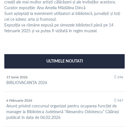
creații ale mai multor artiști călărășeni și ale invitaților acestora.
Curator expoziție: Ana Amelia Mădălina Dincă
Sunt așteptați la eveniment utilizatori ai bibliotecii, jurnaliști și toți
cei ce iubesc arta și frumosul.
Expoziția va rămâne expusă pe simezele bibliotecii până pe 14
februarie 2025 și va putea fi vizitată în regim muzeal.
ULTIMELE NOUTATI
15 Iunie 2026
196
BIBLIOVACANȚA 2026
6 Februarie 2026
547
Anunț privind concursul organizat pentru ocuparea funcției de
manager la Biblioteca Județeană “Alexandru Odobescu” Călărași
publicat în data de 06.02.2026